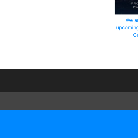
We ar
upcoming
Cu