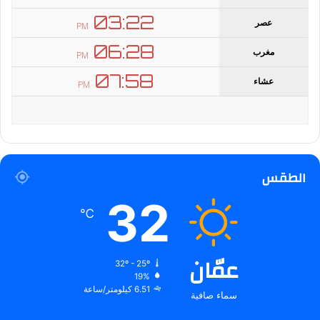
الطقس
32
℃
عمّان
32º - 25º
19%
6.51 كيلومتر/ساعة
سماء صافية